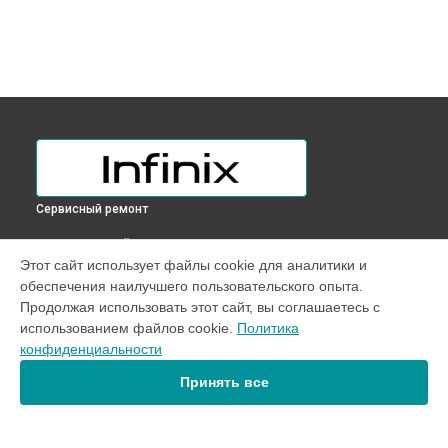
Сервисный ремонт
ВЫБЕРИ СВОЙ ГОРОД
Этот сайт использует файлы cookie для аналитики и
Ремонт микрофона телефона NOTE 30 VIP Infinix в
обеспечения наилучшего пользовательского опыта.
Краснодаре
Продолжая использовать этот сайт, вы соглашаетесь с
Ремонт микрофона телефона NOTE 30 VIP Infinix в
Ростове-
использованием файлов cookie.
Политика
на-Дону
конфиденциальности
Ремонт микрофона телефона NOTE 30 VIP Infinix в
Нижнем
Новгороде
Принять все
Ремонт микрофона телефона NOTE 30 VIP Infinix в
Новосибирске
Ремонт микрофона телефона NOTE 30 VIP Infinix в