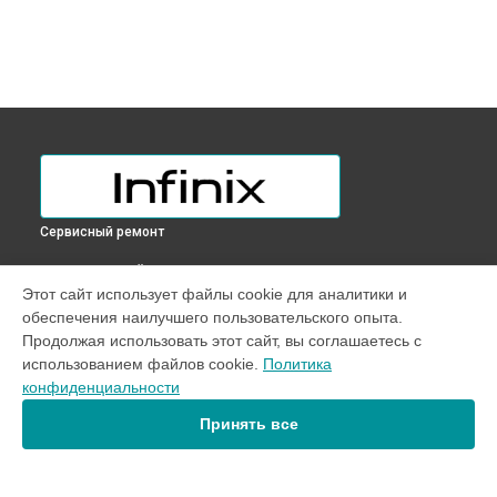
Сервисный ремонт
ВЫБЕРИ СВОЙ ГОРОД
Этот сайт использует файлы cookie для аналитики и
Замена разъема питания телефона HOT 30 Infinix в
обеспечения наилучшего пользовательского опыта.
Краснодаре
Продолжая использовать этот сайт, вы соглашаетесь с
Замена разъема питания телефона HOT 30 Infinix в
Ростове-
использованием файлов cookie.
Политика
на-Дону
конфиденциальности
Замена разъема питания телефона HOT 30 Infinix в
Нижнем
Новгороде
Принять все
Замена разъема питания телефона HOT 30 Infinix в
Новосибирске
Замена разъема питания телефона HOT 30 Infinix в